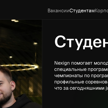
Вакансии
Студентам
Корп
Студе
Nexign помогает моло
специальные програм
чемпионаты по програ
профильные соревнова
что за сегодняшними j