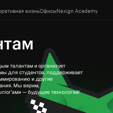
оративная жизнь
Офисы
Nexign Academy
нтам
дым талантам и организует
мы для студентов, поддерживает
ммированию и другие
ния. Мы верим,
unior’ами — будущее технологий!