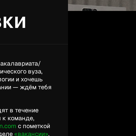
вки
бакалавриата/
ического вуза,
огии и хочешь
пании — ждём тебя
ят в течение
 к команде,
n.com
с пометкой
зделе
«вакансии»
.