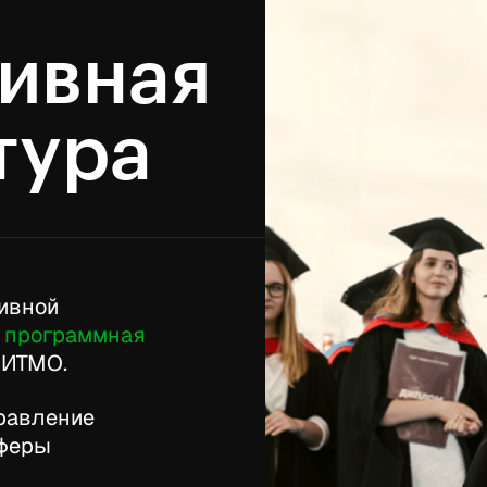
ивная
тура
тивной
и программная
 ИТМО.
правление
сферы