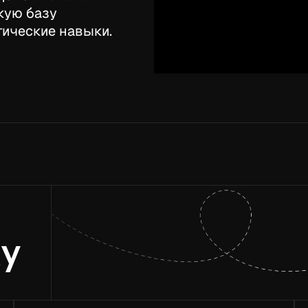
кую базу
тические навыки.
ку