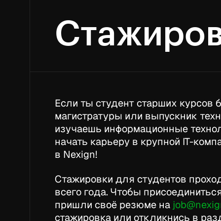
Cтажиро
Если ты студент старших курсов 
магистратуры или выпускник техн
изучаешь информационные технол
начать карьеру в крупной IT-ком
в Nexign!
Стажировки для студентов проход
всего года. Чтобы присоединиться
пришли своё резюме на
job@nexig
стажировка или откликнись в ра