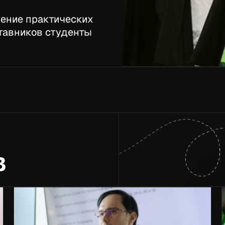
чение практических
тавников студенты
в